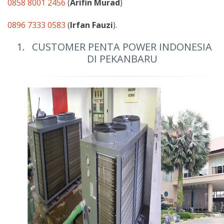
0858 8001 2456
(
Arifin Murad
)
0896 7333 0583
(
Irfan Fauzi
).
CUSTOMER PENTA POWER INDONESIA
DI PEKANBARU