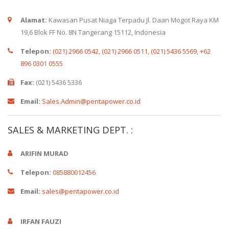
Alamat:
Kawasan Pusat Niaga Terpadu Jl. Daan Mogot Raya KM
19,6 Blok FF No. 8N Tangerang 15112, Indonesia
Telepon:
(021) 2966 0542
,
(021) 2966 0511
,
(021) 5436 5569
,
+62
896 0301 0555
Fax:
(021) 5436 5336
Email:
Sales.Admin@pentapower.co.id
SALES & MARKETING DEPT. :
ARIFIN MURAD
Telepon:
085880012456
Email:
sales@pentapower.co.id
IRFAN FAUZI